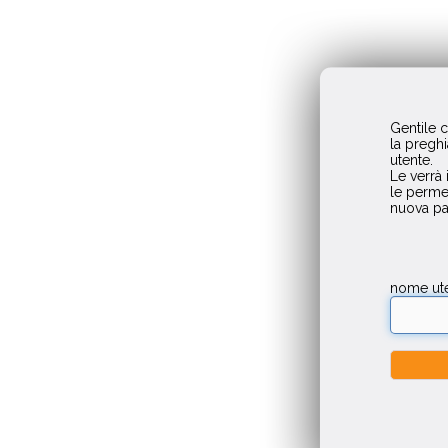
Gentile c
la pregh
utente.
Le verrà 
le perme
nuova p
nome ute