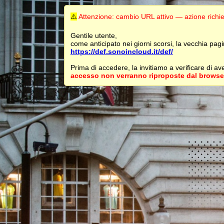
⚠️
Attenzione: cambio URL attivo — azione richi
Gentile utente,
come anticipato nei giorni scorsi, la vecchia pa
https://def.sonoincloud.it/def/
Prima di accedere, la invitiamo a verificare di a
accesso non verranno riproposte dal browse